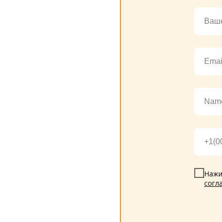
Нажи
согл