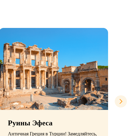
Руины Эфеса
Л
Античная Греция в Турции! Замедляйтесь,
54