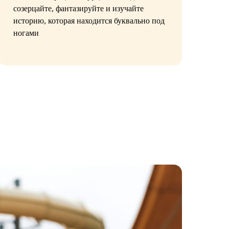
созерцайте, фантазируйте и изучайте
ср
историю, которая находится буквально под
Ли
ногами
мо
ви