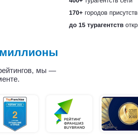
400+
турагентств сети
170+
городов присутств
до 15 турагентств
отк
т миллионы
рейтингов, мы —
менте.