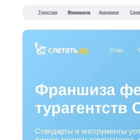
Туристам
Франшиза
Академия
Серв
О нас
Франшиза фе
турагентств 
Стандарты и инструменты ус
бизнес-модели турагентства,