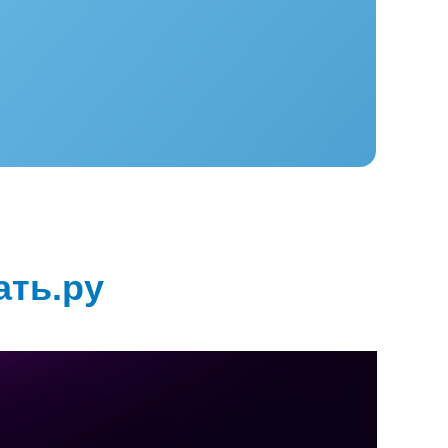
ать.ру