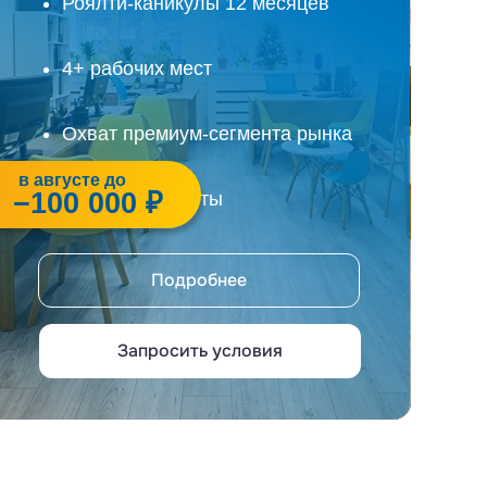
Роялти-каникулы 12 месяцев
4+ рабочих мест
Охват премиум-сегмента рынка
в августе до
−100 000 ₽
Высокие обороты
Подробнее
Запросить условия