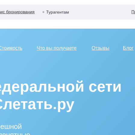
ис бронирования
П
Турагентам
Стоимость
Что вы получаете
Отзывы
Блог
деральной сети
Слетать.ру
пешной
 понятные