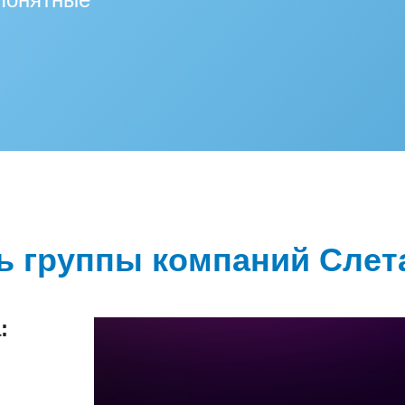
ь группы компаний Слет
: