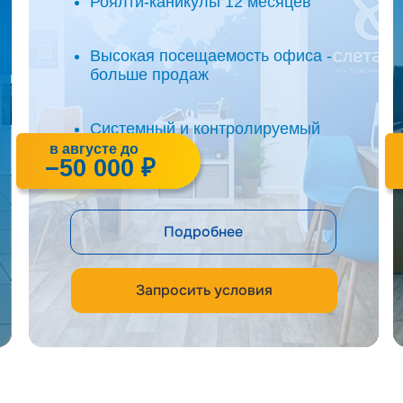
Роялти-каникулы 12 месяцев
Высокая посещаемость офиса -
больше продаж
Системный и контролируемый
бизнес
в августе до
−50 000 ₽
Подробнее
Запросить условия