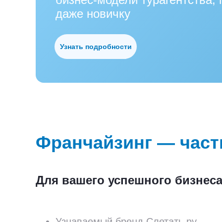
даже новичку
Узнать подробности
Франчайзинг — част
Для вашего успешного бизнеса
Узнаваемый бренд Слетать.ру