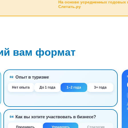
На основе усредненных годовых 
Слетать.ру
ий вам формат
Опыт в туризме
02
Нет опыта
До 1 года
1–2 года
3+ года
Как вы хотите участвовать в бизнесе?
04
Продавать
Управлять
Стратегия