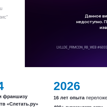
ru
фис"
4
2026
и франшизу
16 лет опыта
переложе
тв «Слетать.ру»