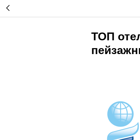
ТОП оте
пейзажн