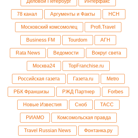
Деловой Петербург
Интерфакс
78 канал
Аргументы и Факты
НСН
Московский комсомолец
Profi.Travel
Business FM
Tourdom
АГН
Rata News
Ведомости
Вокруг света
Москва24
TopFranchise.ru
Российская газета
Газета.ru
Metro
РБК Франшизы
РЖД Партнер
Forbes
Новые Известия
Сноб
ТАСС
РИАМО
Комсомольская правда
Travel Russian News
Фонтанка.ру