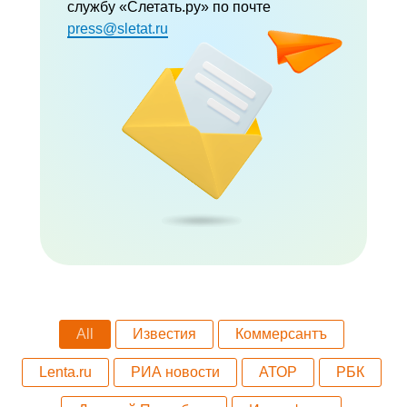
службу «Слетать.ру» по почте
press@sletat.ru
All
Известия
Коммерсантъ
Lenta.ru
РИА новости
АТОР
РБК