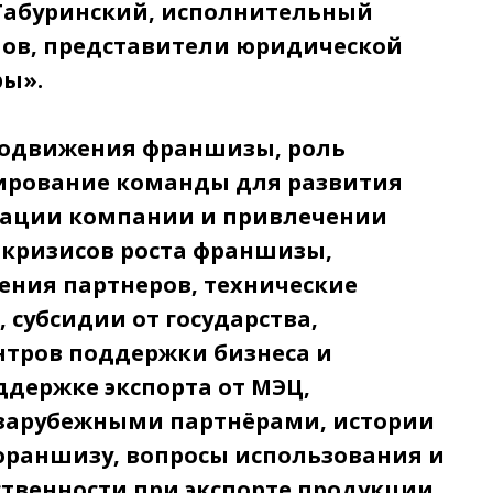
 Табуринский, исполнительный
мов, представители юридической
ры».
родвижения франшизы, роль
рование команды для развития
зации компании и привлечении
 кризисов роста франшизы,
ения партнеров, технические
 субсидии от государства,
нтров поддержки бизнеса и
держке экспорта от МЭЦ,
 зарубежными партнёрами, истории
з франшизу, вопросы использования и
твенности при экспорте продукции