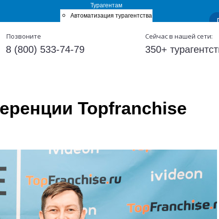
Турагентам
Автоматизация турагентства
Готовые сайты
Позвоните
Сейчас в нашей сети:
с бронирования
Блог для турагентов
ТурОфис
8 (800) 533-74-79
350+ турагентст
еренции Topfranchise