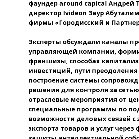
фаундер around capital Андрей
директор Ivideon Заур Абутали
фирмы «Городисский и Партне
Эксперты обсуждали каналы п
управляющей компании, форми
франшизы, способах капитали
инвестиций, пути преодоления
построение системы сопровожд
решения для контроля за сетью,
отраслевые мероприятия от це
специальные программы по под
возможности деловых связей с
экспорта товаров и услуг чере
защиты интеллектуальной собс