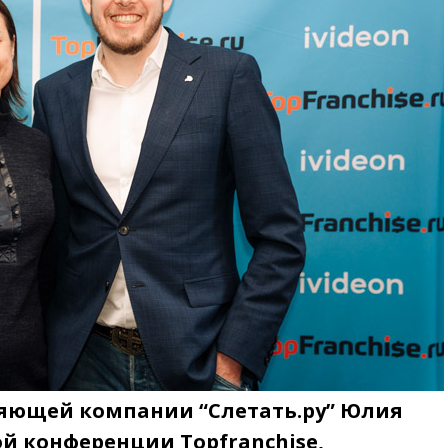
яющей компании “Слетать.ру” Юлия
й конференции Topfranchise,