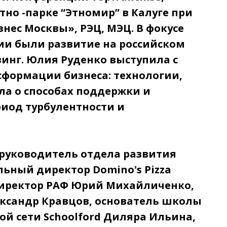
этно -парке “Этномир” в Калуге при
нес Москвы», РЭЦ, МЭЦ. В фокусе
и были развитие на российском
зинг. Юлия Руденко выступила с
сформации бизнеса: технологии,
ала о способах поддержки и
риод турбулентности и
 руководитель отдела развития
ьный директор Domino's Pizza
директор РАФ Юрий Михайличенко,
ксандр Кравцов, основатель школы
й сети Schoolford Диляра Ильина,