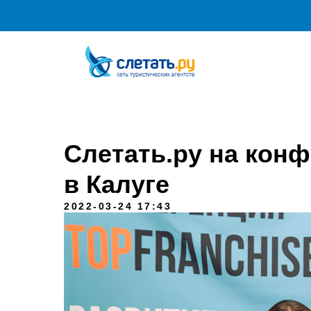
Туристам
Франчайзинг
Академия
Серви
Слетать.ру на конф
в Калуге
2022-03-24 17:43