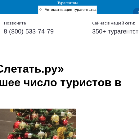
Турагентам
Автоматизация турагентства
Готовые сайты
Позвоните
Сейчас в нашей сети:
с бронирования
Блог для турагентов
ТурОфис
8 (800) 533-74-79
350+ турагентст
Слетать.ру»
шее число туристов в