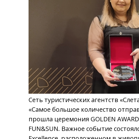
Сеть туристических агентств «Сле
«Самое большое количество отправ
прошла церемония GOLDEN AWARDS
FUN&SUN. Важное событие состоялос
Excellence, расположенном в живоп