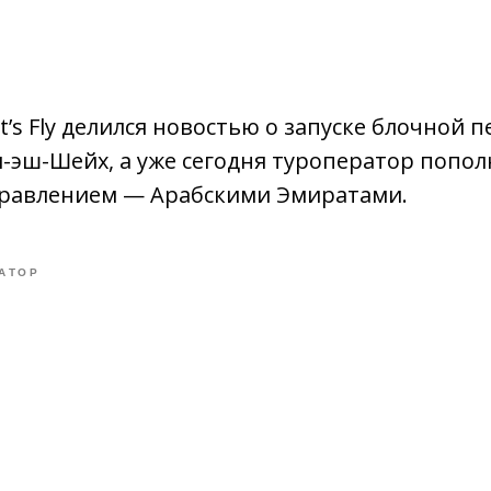
t’s Fly делился новостью о запуске блочной 
-эш-Шейх, а уже сегодня туроператор попо
равлением — Арабскими Эмиратами.
АТОР