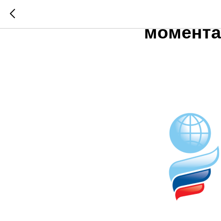
Let`s Fl
момента