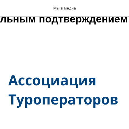
y - Туры на блоках мест в
Мы в медиа
льным подтверждением