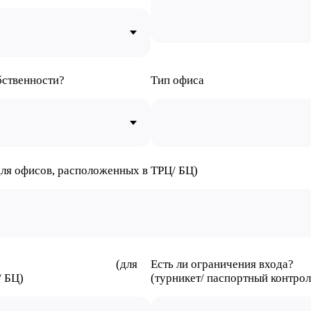
бственности?
Тип офиса
для офисов, расположенных в ТРЦ/ БЦ)
ᅠ ᅠ ᅠ ᅠ ᅠ ᅠ ᅠ ᅠ ᅠ (для
Есть ли ограничения входа?
/ БЦ)
(турникет/ паспортный контро