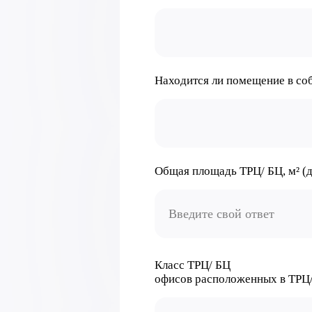
Находится ли помещение в со
Общая площадь ТРЦ/ БЦ, м² (
Класс ТРЦ/ БЦ ᅠ ᅠ ᅠ ᅠ ᅠ 
офисов расположенных в ТРЦ