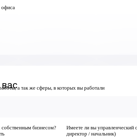
о офиса
 вас
аботы, а так же сферы, в которых вы работали
я собственным бизнесом?
Имеете ли вы управленческий о
ть
директор / начальник)