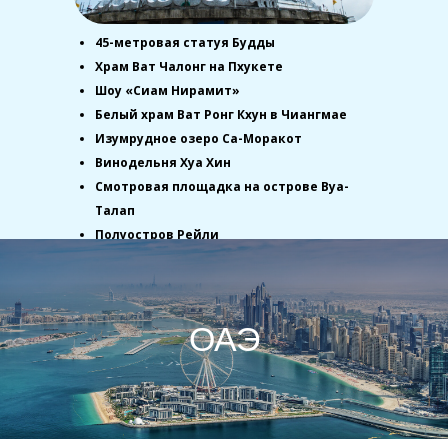
45-метровая статуя Будды
Храм Ват Чалонг на Пхукете
Шоу «Сиам Нирамит»
Белый храм Ват Ронг Кхун в Чиангмае
Изумрудное озеро Са-Моракот
Винодельня Хуа Хин
Смотровая площадка на острове Вуа-
Талап
Полуостров Рейли
ОАЭ