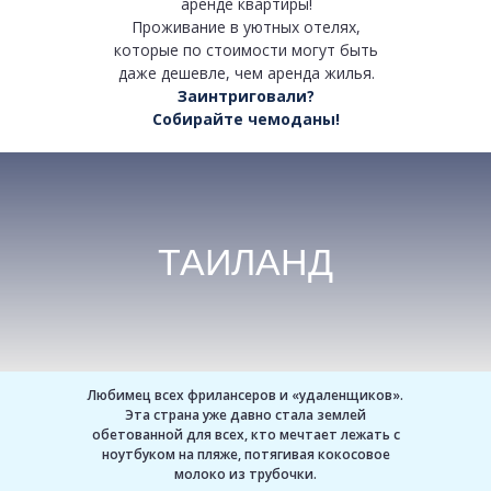
аренде квартиры!
Проживание в уютных отелях,
которые по стоимости могут быть
даже дешевле, чем аренда жилья.
Заинтриговали?
Собирайте чемоданы!
ТАИЛАНД
Никакого беспокойства о перелете и
аренде квартиры! Проживание в
уютных отелях,
которые по стоимости могут быть
даже дешевле, чем аренда жилья.
Заинтриговали? Собирайте
чемоданы!
Любимец всех фрилансеров и «удаленщиков».
Эта страна уже давно стала землей
обетованной для всех, кто мечтает лежать с
ноутбуком на пляже, потягивая кокосовое
молоко из трубочки.