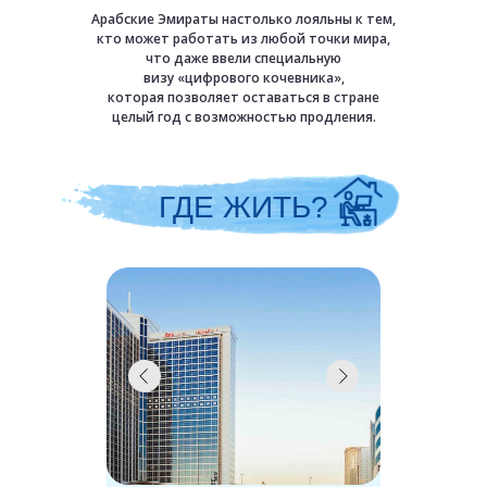
Арабские Эмираты настолько лояльны к тем,
кто может работать из любой точки мира,
что даже ввели специальную
визу «цифрового кочевника»,
которая позволяет оставаться в стране
целый год с возможностью продления.
ГДЕ ЖИТЬ?
Арабские Эмираты 
может работать из
ввели специальную
которая позволяе
год с воз