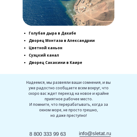
Голубая дыра в Дахабе
Дворец Монтаза в Александрии
Цветной каньон
Суэцкий канал
Дворец Сакакини в Каире
Как с нами связаться
Надеемся, мы развеяли ваши сомнения, и вы
уже радостно сообщаете всем вокруг, что
скоро вас ждет переезд на новое и крайне
приятное рабочее место.
И помните, что перерабатывать, когда за
ква
8 (499) 703-33-90
Екатеринбург
8 
окном море, не просто грешно,
кт-Петербург
8 (812) 309-26-66
Казань
8 
но даже преступно!
Нижний Новгород
8 
info@sletat.ru
8 800 333 99 63