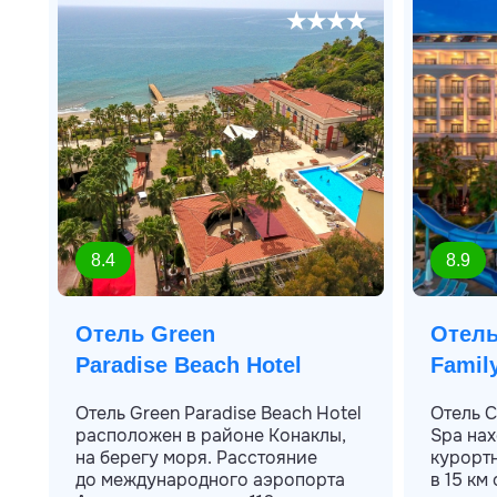
★★★★
8.4
8.9
Отель Green
Отель
Paradise Beach Hotel
Famil
Отель Green Paradise Beach Hotel
Отель C
расположен в районе Конаклы,
Spa нах
на берегу моря. Расстояние
курортн
до международного аэропорта
в 15 км