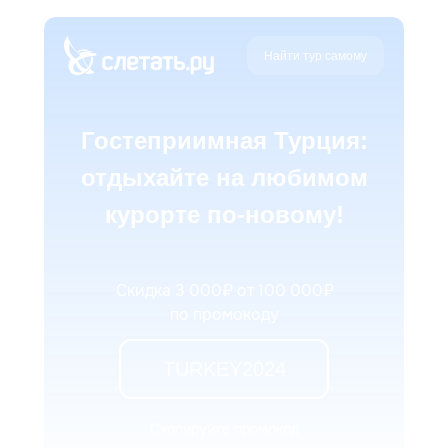
Найти тур самому
Гостеприимная Турция:
отдыхайте на любимом
курорте по-новому!
Скидка 3 000₽ от 100 000₽
по промокоду
TURKEY2024
Скопируйте промокод