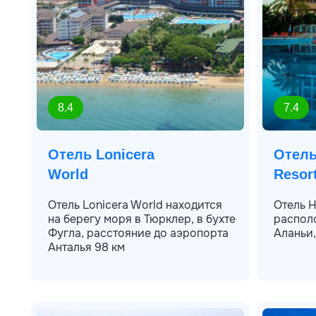
8.4
7.4
Отель Lonicera
Отель
World
Resor
Отель Lonicera World находится
Отель H
на берегу моря в Тюрклер, в бухте
располо
Фугла, расстояние до аэропорта
Аланьи,
Анталья 98 км