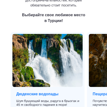
достопримечательностей, которые
обязательно стоит посетить.
Выбирайте свое любимое место
в Турции!
Дюденские водопады
Пещера
Шум бушующей воды, радуга в брызгах и
Почувств
45 м свободного падения в море!
научитес