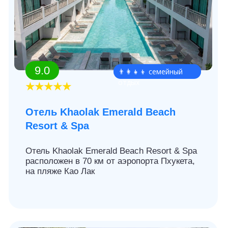
9.2
👨‍👩‍👧‍👦 семейный
отдых
★★★★
Отель Sunwing
Bangtao Beach
Отель Sunwing Bangtao Beach расположен на
1-й пляжной линии. Расстояние до
международного аэропорта составляет 24 км