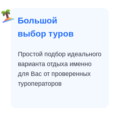
8.5
👩‍❤️‍👨 для пар
★★★
Отель Twin
Palms Resort
Отель расположен в Паттайе, через дорогу
от пляжа. Расстояние до международного
аэропорта Бангкока составляет 119 км