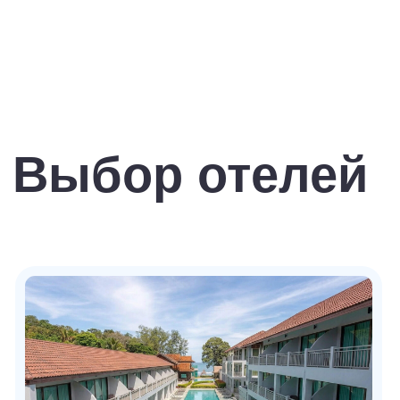
8.3
🧘‍♀️уединение
★★★
Отель Plumeria
Resort
Отель Plumeria Resort Pattaya расположен к
северу от Паттайи, в районе Наклуа, в 119
км от аэропорта Суварнабхуми