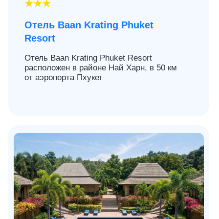
9.2
👩‍❤️‍👨 для пар
★★★★
Отель Naithonburi
Beach Resort
Отель Naithonburi Beach Resort расположен
на Пхукете, через дорогу от пляжа Найтон