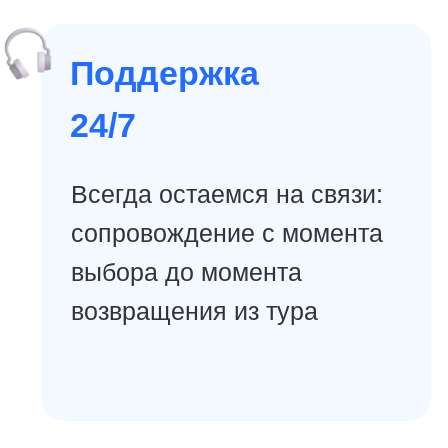
8.6
🧘‍♀️уединение
★★★
Отель Baan Krating Phuket
Resort
Отель Baan Krating Phuket Resort
расположен в районе Най Харн, в 50 км
от аэропорта Пхукет