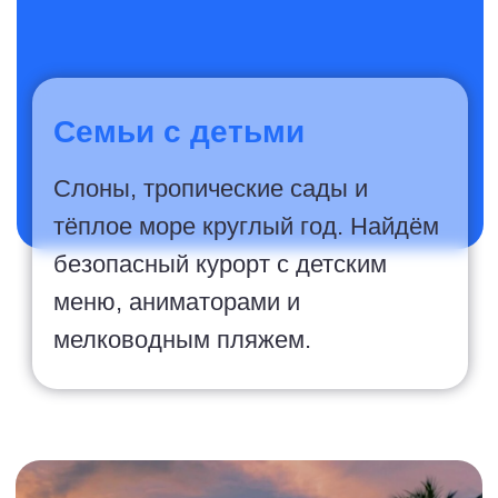
Молодожёны
Закат над Андаманским морем,
частная вилла с бассейном и
тайский массаж для двоих.
Медовый месяц, который
невозможно забыть.