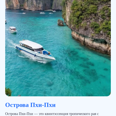
Острова Пхи-Пхи
Острова Пхи-Пхи — это квинтэссенция тропического рая с