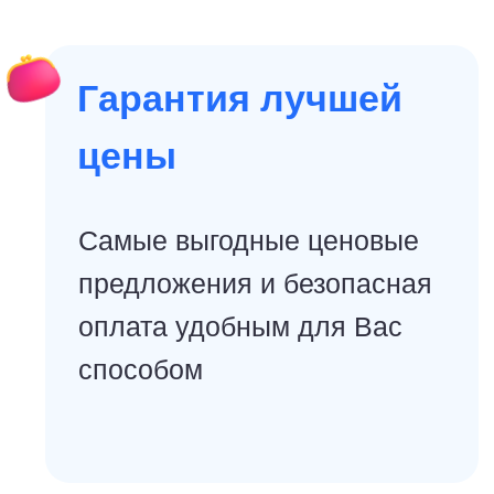
9.0
👨‍👩‍👧‍👦 семейный
отдых
★★★★★
Отель Khaolak Emerald Beach
Resort & Spa
Отель Khaolak Emerald Beach Resort & Spa
расположен в 70 км от аэропорта Пхукета,
на пляже Као Лак