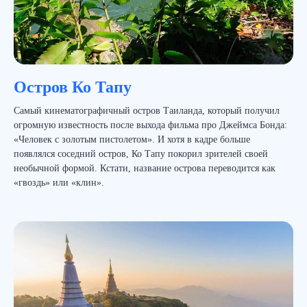
отдых!
Остров Ко Тапу
Оставить заявку
Самый кинематографичный остров Таиланда, который получил
огромную известность после выхода фильма про Джеймса Бонда:
«Человек с золотым пистолетом». И хотя в кадре больше
появлялся соседний остров, Ко Тапу покорил зрителей своей
необычной формой. Кстати, название острова переводится как
+7
«гвоздь» или «клин».
Я
согласен
на обработку своих
персональных данных согласно
политике защиты и обработки