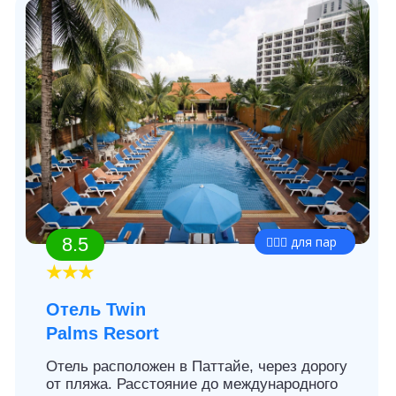
9.6
👩‍❤️‍👨 для пар
★★★
Отель Rita Resort
& Residence
Отель Rita Resort & Residence расположен
в южной части города Паттайя, в 125 км
от аэропорта Бангкока