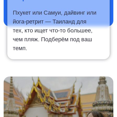
15 лет опыта
Почему
выбирают
нас
Гарантия лучшей
цены
Самые выгодные ценовые
предложения и безопасная
оплата удобным для Вас
способом