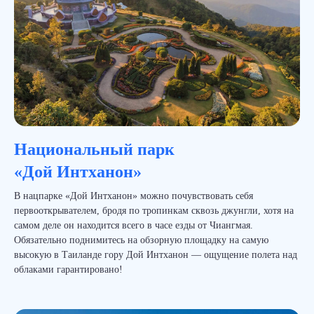
персональных данных
Отправить
Посмотреть другие туры
Национальный парк
«Дой Интханон»
В нацпарке «Дой Интханон» можно почувствовать себя
первооткрывателем, бродя по тропинкам сквозь джунгли, хотя на
самом деле он находится всего в часе езды от Чиангмая.
Обязательно поднимитесь на обзорную площадку на самую
высокую в Таиланде гору Дой Интханон — ощущение полета над
© 2012-2026 "Слетать.ру" Все права защищены.
облаками гарантировано!
Используя сайт, вы принимаете
условия
пользовательского соглашения
. Информация на
сайте не является публичной офертой.
Условия
сотрудничества.
Политика защиты и обработки