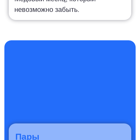
Соло-путешественники
Буддийские храмы, уличная еда и
знакомства со всего мира.
Таиланд — одно из самых
безопасных и дружелюбных
направлений для
самостоятельного путешествия.