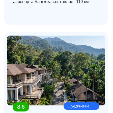
8.2
👨‍👩‍👧‍👦 семейный
отдых
★★★
Отель Pattaya Park Beach
Resort
Расположен в Паттайе, в 160 км от
аэропорта Бангкока. Одно из зданий отеля
— самая высокая приморская башня страны