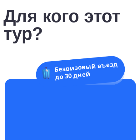
Семьи с детьми
Слоны, тропические сады и
тёплое море круглый год. Найдём
безопасный курорт с детским
меню, аниматорами и
мелководным пляжем.