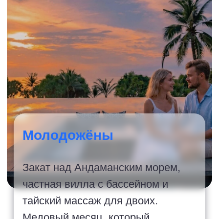
Пары
Пхукет или Самуи, дайвинг или
йога-ретрит — Таиланд для
тех, кто ищет что-то большее,
чем пляж. Подберём под ваш
темп.