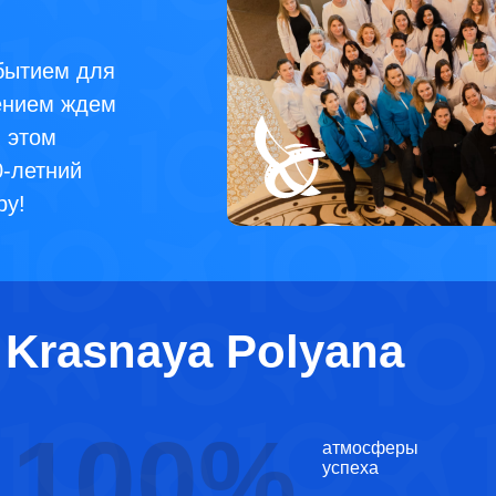
бытием для
пением ждем
в этом
0-летний
ру!
t Krasnaya Polyana
100%
атмосферы
успеха