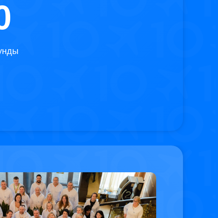
0
унды