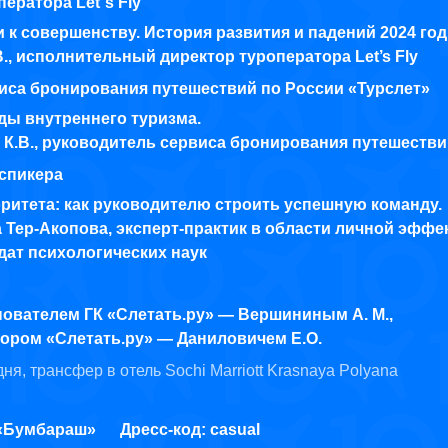
ератора Let`s Fly
ути к совершенству. История развития и падений 2024 год
., исполнительный директор туроператора Let’s Fly
иса бронирования путешествий по России «Турслет»
ды внутреннего туризма.
 К.В., руководитель сервиса бронирования путешестви
спикера
оритета: как руководителю строить успешную команду.
 Тер-Акопова, эксперт-практик в области личной эффе
дат психологических наук
нователем ГК «Слетать.ру» — Вершининым А. М.,
ром «Слетать.ру» — Даниловичем Е.О.
я, трансфер в отель Sochi Marriott Krasnaya Polyana
 «Бумбараш»
Дресс-код: casual