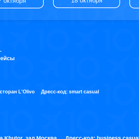
18 октября
7 октября
и.
рейсы
сторан L'Olivo
Дресс-код: smart casual
a Khutor. зал Москва
Дресс-код: business casu