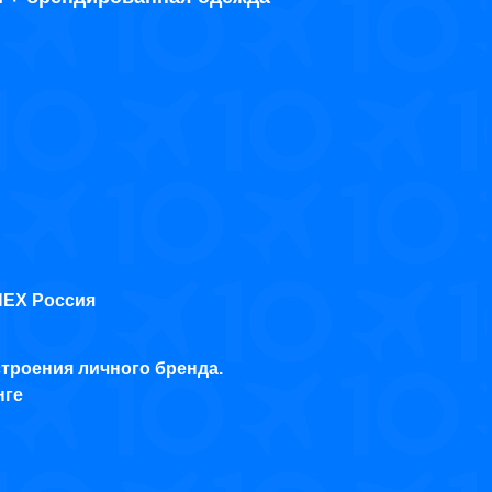
NEX Россия
строения личного бренда.
нге