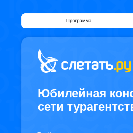
Программа
Юбилейная кон
сети турагентст