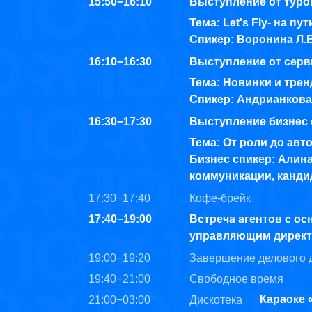
15:50−16:10
Выступление от туроп
Тема: Let's Fly- на п
Спикер: Воронина Л.В
16:10−16:30
Выступление от серв
Тема: Новинки и трен
Спикер: Андрианкова
16:30−17:30
Выступление бизнес 
Тема: От роли до авт
Бизнес спикер: Алина
коммуникации, канди
17:30−17:40
Кофе-брейк
17:40−19:00
Встреча агентов с ос
управляющим директо
19:00−19:20
Завершение делового дн
19:40−21:00
Свободное время
Караоке
21:00−03:00
Дискотека