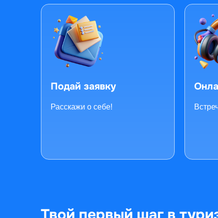
Подай заявку
Онла
Расскажи о себе!
Встре
Твой первый шаг в тури