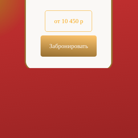
Почему туры в Россию
нужно искать на
Слетать.ру?