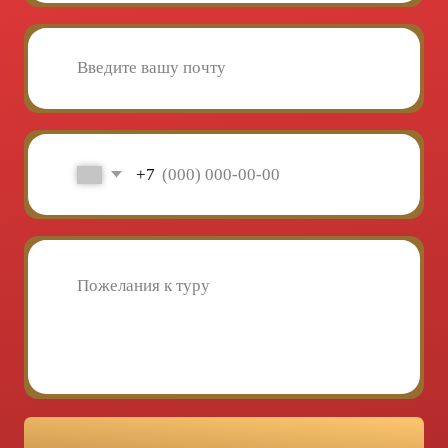
«Слетать.ру»
от туристов