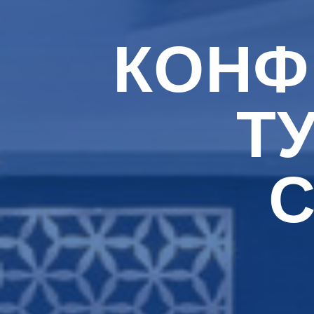
КОНФ
Т
С