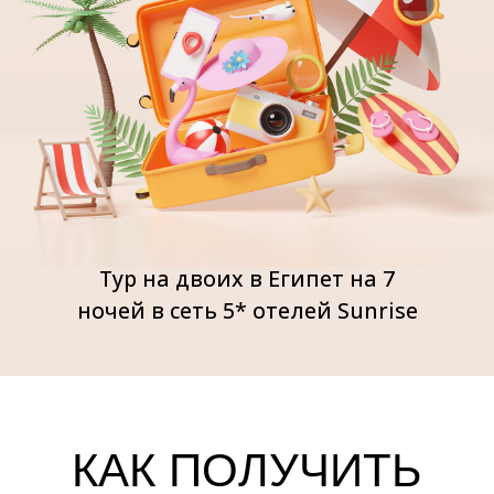
3
Выбрать тур!
«Активировать».
В случае возникновения у участника акции вопросов
относительно выбора или покупки экскурсионных туров,
пожалуйста, звоните по номеру +74996482212.
Правила акции
Активировать
Промокод активируется единоразово. Вам будут
предоставлены услуги в рамках подписки МТС Premium на
период 45 (сорок пять) календарных дней со скидкой 100%:
интернет, доступ к МТС Music, онлайн-кинотеатру KION и
много других привилегий. Подробнее с включенными
услугами и сервисами в подписке МТС Premium можно
ознакомиться на
www.premium.mts.ru
.
Срок действия тестовой подписки – в течение 45
календарных дней. После активации новый пользователь
получает подписку МТС Premium, в т.ч.: 50 ГБ интернета
доступны на тарифах Smart, Тарифище, Наш Smart, Ultra,
Smart Top и прочих тарифах с абонентской платой и
работают в сети МТС. Стоимость подписки на МТС Premium
после окончания тестового периода для новых
пользователей составит 249 рублей в месяц. Для тех, кто
уже является подписчиком МТС, сумма подписки останется