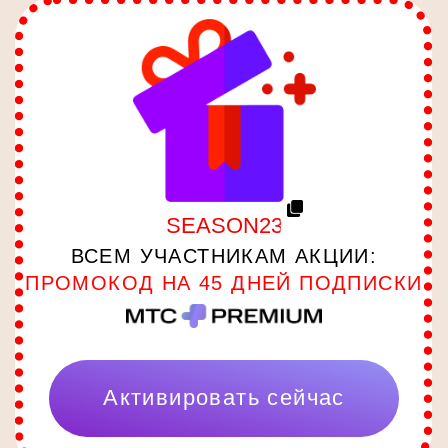
БЬЮТИ-БОКСОВ
ОТ РИВ ГОШ
ГЛАВНЫЙ ПРИЗ
Тур на двоих в Египет на 7
ночей в сеть 5* отелей Sunrise