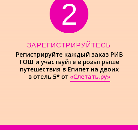
РЕГИСТРАЦИЯ
Для того, чтобы принять участие
в розыгрыше подарков и главного приза
—
путешествия на двоих от
«Слетать.ру»
,
необходимо зарегистрироваться,
правильно указав свои данные.
Мы свяжемся с вами в случае выигрыша.
Больше заказов в РИВ ГОШ —
больше шансов выиграть!
Если у вас более одного заказа в
мобильном приложении или на
официальном сайте, необходимо
зарегистрировать каждый заказ
Ваше Имя