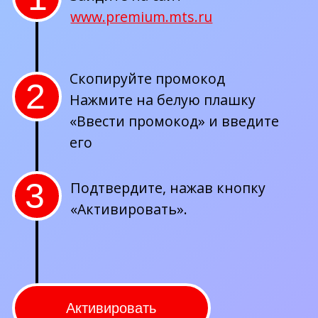
на сайте РИВ ГОШ в период акции
2
По результатам розыгрыша
Организатор свяжется
с победителем по указанным при
регистрации контактам
и отправит уведомление на e-mail
Выберите удобные даты
3
путешествия в период с 16.10.2023
по 31.01.2024, за исключением
периода 18.12.2023−14.01.2023,
мы запросим необходимые
документы для бронирования тура
и дадим подробную информацию
о дальнейших действиях