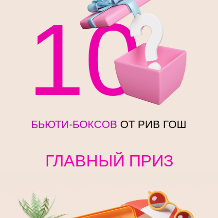
ЧТО НУЖНО СДЕЛАТЬ
ДЛЯ АКТИВАЦИИ ПРОМОКОДА?
1
Зайдите на сайт
sletat.ru/trips
ЧТО НУЖНО СДЕЛАТЬ
ДЛЯ АКТИВАЦИИ ПРОМОКОДА?
2
Выберите любой
экскурсионный тур
1
Зайдите на сайт
www.premium.mts.ru
Для бронирования тура звоните
3
+74 996 482 212
и скажите, что
Скопируйте промокод
2
у вас есть промокод.
Нажмите на белую плашку
Или напишите на
trip@sletat.ru
«Ввести промокод» и введите
с указанием тура и промокода
его
Подтвердите, нажав кнопку