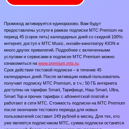
Электронный подарочный сертификат – документ,
удостоверяющий безусловное обязательство Организатора
Акции предоставить Победителю Акции оплаченный за счет
средств Организатора Акции туристический продукт.
Организатор имеет право изменить характеристики Главного
Приза на равнозначные без предварительного уведомления
Победителя Акции