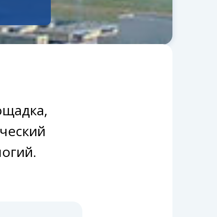
ощадка,
ический
огий.