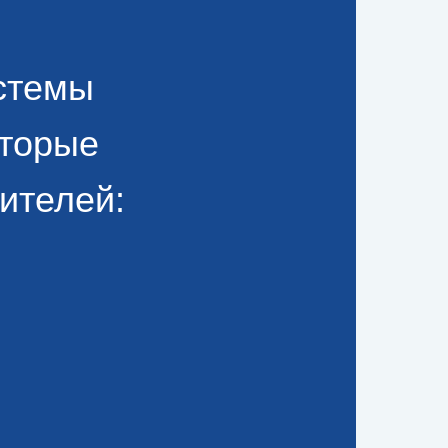
стемы
оторые
ителей: