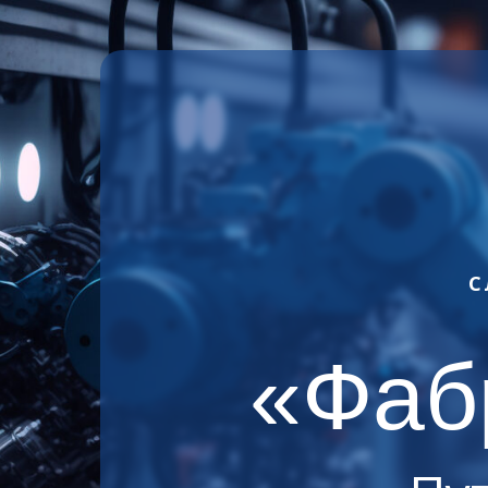
С
«Фаб