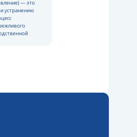
вление) — это
 и устранению
оцесс
ережливого
водственной