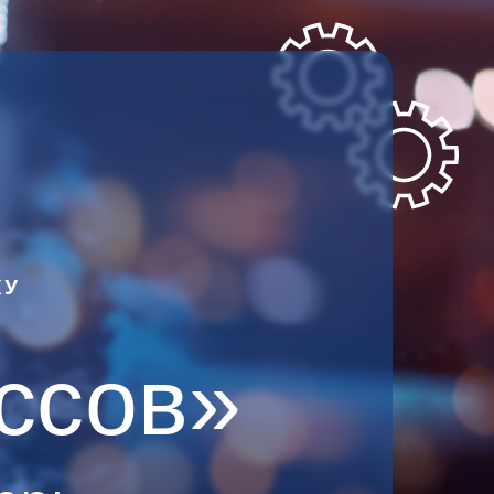
КУ
ссов»