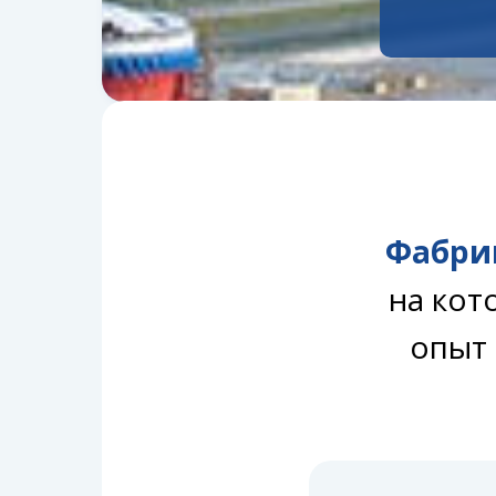
Фабри
на кот
опыт