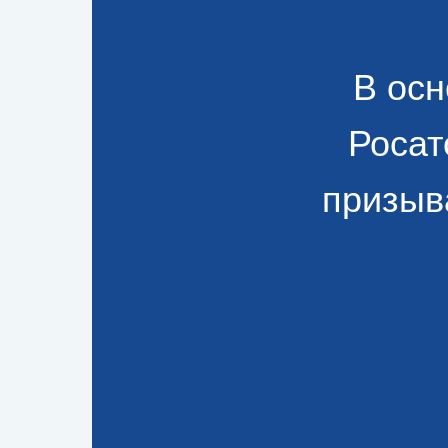
В ос
Росат
призыв