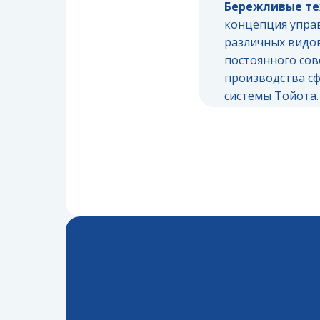
Бережливые те
концепция управ
различных видов
постоянного со
производства с
системы Тойота.