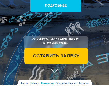
ПОДРОБНЕЕ
Оставьте заявку и
получи скидку
на тур 3000 рублей
ОСТАВИТЬ ЗАЯВКУ
Алтай
•
Байкал
•
Камчатка
•
Северный Кавказ
•
Хакасия