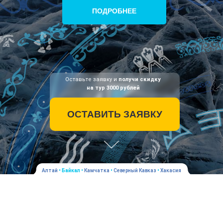
ПОДРОБНЕЕ
Оставьте заявку и
получи скидку
на тур 3000 рублей
ОСТАВИТЬ ЗАЯВКУ
Алтай
•
Байкал
•
Камчатка
•
Северный Кавказ
•
Хакасия