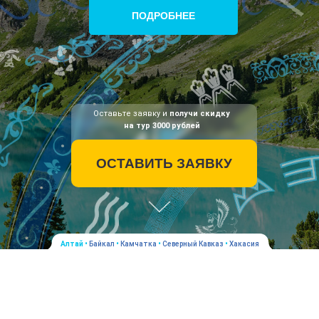
ПОДРОБНЕЕ
Оставьте заявку и
получи скидку
на тур 3000 рублей
ОСТАВИТЬ ЗАЯВКУ
Алтай
•
Байкал
•
Камчатка
•
Северный Кавказ
•
Хакасия