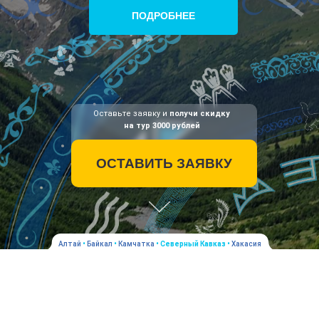
ПОДРОБНЕЕ
Оставьте заявку и
получи скидку
на тур 3000 рублей
ОСТАВИТЬ ЗАЯВКУ
Алтай
•
Байкал
•
Камчатка
•
Северный Кавказ
•
Хакасия