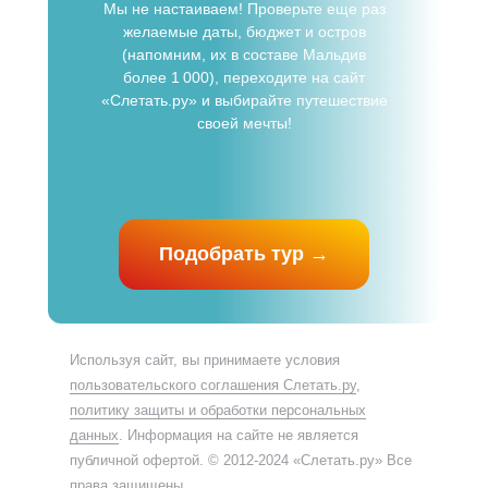
Мы не настаиваем! Проверьте еще раз
желаемые даты, бюджет и остров
(напомним, их в составе Мальдив
более 1 000), переходите на сайт
«Слетать.ру» и выбирайте путешествие
своей мечты!
Подобрать тур →
Используя сайт, вы принимаете условия
пользовательского соглашения Слетать.ру
,
политику защиты и обработки персональных
данных
. Информация на сайте не является
публичной офертой. © 2012-2024 «Слетать.ру» Все
права защищены.