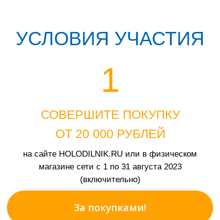
СОВЕРШИТЕ ПОКУПКУ
ОТ 20 000 РУБЛЕЙ
на сайте HOLODILNIK.RU или в физическом
магазине сети с 1 по 31 августа 2023
(включительно)
За покупками!
2
ЗАРЕГИСТРИРУЙТЕСЬ
Зарегистрируйте номер заказа, указав свой
телефон, и участвуйте в розыгрыше путешествия
в Турцию на двоих в отель 5* от «Слетать.ру»,
сертификатов на приобретение бытовой техники
от HOLODILNIK.RU и годовых подписок МТС
Premium