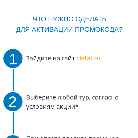
ЧТО НУЖНО СДЕЛАТЬ
ЧТО НУЖНО СДЕЛАТЬ
ДЛЯ АКТИВАЦИИ ПРОМОКОДА?
ДЛЯ ПОЛУЧЕНИЯ ПРИЗА?
Зайдите на сайт
1
www.premium.mts.ru
1
Выполнить условия конкурса:
совершить покупку от 20 000
рублей на сайте
HOLODILNIK.RU
или
Нажмите на белую плашку
2
в физических магазинах сети
«Ввести промокод» и введите:
PRLETO45
2
Зарегистрировать номер заказа
на лендинге конкурса
3
Подтвердите, нажав кнопку
«Активировать».
По результатам розыгрыша
3
Партнер свяжется с победителем
по указанному
при регистрации номеру телефона
Активировать