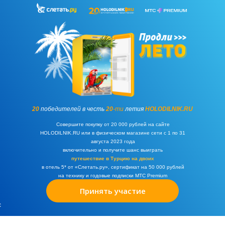
20
победителей в честь
20
-ти
летия
HOLODILNIK.RU
Совершите покупку от 20 000 рублей на сайте
HOLODILNIK.RU или в физическом магазине сети с 1 по 31
августа 2023 года
включительно и получите шанс выиграть
путешествие в Турцию на двоих
в отель 5* от «Слетать.ру», сертификат на 50 000 рублей
на технику и годовые подписки MТС Premium
УСЛОВИЯ УЧАСТИЯ
Принять участие
с
1
ку