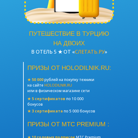
КАК ПОЛУЧИТЬ
ПРИЗЫ
ПУТЕШЕСТВИЕ В ТУРЦИЮ
НА ДВОИХ
В ОТЕЛЬ 5
★
ОТ «
СЛЕТАТЬ.РУ
»
ПРОМОКОД
SLT-LETO-
ПРИЗЫ ОТ HOLODILNIK.RU:
0823
от
"Cлетать.ру"
★ 50 000
рублей на покупку техники
на сайте
HOLODILNIK.RU
Дает 2 000 рублей на приобретение
или в физическом магазине сети
тура на
sletat.ru
*
★ 5 сертификатов
по 10 000
бонусов
★ 3 сертификата
по 5 000 бонусов
ЧТО НУЖНО СДЕЛАТЬ
ДЛЯ АКТИВАЦИИ ПРОМОКОДА?
ПРИЗЫ ОТ МТС PREMIUM :
★ 10 годовых
подписок
МТС Premium