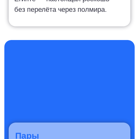
Любители дайвинга
и природы
Коралловые рифы Красного моря
— одни из лучших в мире.
Черепахи, манты, мурены и
тысячи видов рыб. Подберём
отель с собственным рифом и
дайв-центром.