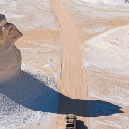
А тут вы
можете
посмотреть
все доступные
туры в Египте
⬇️
Оставить заявку
+7