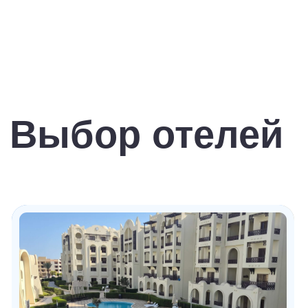
8.6
👨‍👩‍👧‍👦 семейный
отдых
★★★★★
Отель Rehana Royal Beach
Resort Aquapark & Spa
Отель Rehana Royal Beach Resort Aquapark &
Spa расположен в 9 км от аэропорта Шарм-
эль-Шейха, в районе Набк-Бей, на берегу
моря