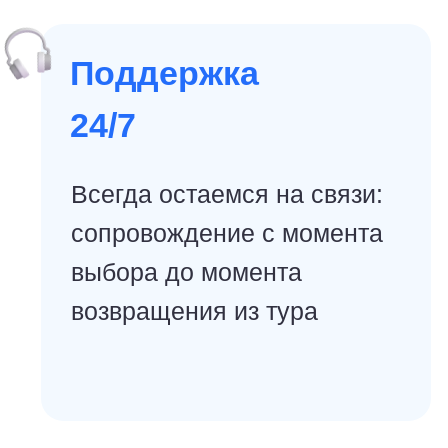
8.8
🏃активный отдых
★★★★★
Отель Concorde El Salam
(Sports Area)
Отель Concorde El Salam (Sports Area)
расположен в 10 км от аэропорта Шарм Эль
Шейх, в районе Шаркс Бей