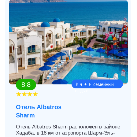
8.5
👩‍❤️‍👨 для пар
★★★★
Отель DoubleTree by Hilton
Sharm El Sheikh
Отель Hilton Sharks Bay Resort расположен
в Шарм-эль-Шейхе. Расстояние
до международного аэропорта Шарм-эль-
Шейха 5 км