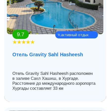
8.9
🧘‍♀️уединение
★★★★
Отель Eagles Paradise Abu
Soma
Отель Balina Paradise Abu Soma Resort
расположен в 52 км от аэропорта Хургады,
в городе Сафага, на пляже в бухте Сома