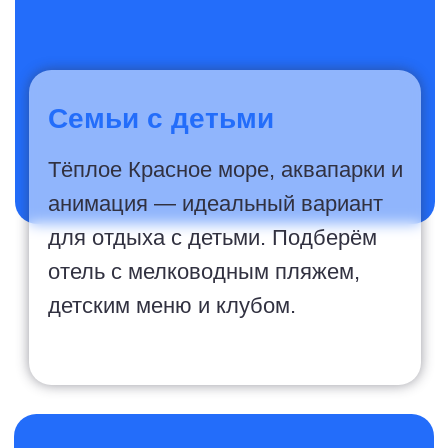
Молодожёны
Закат над Красным морем,
приватный риф и SPA с видом
на горы. Медовый месяц в
Египте — настоящая роскошь
без перелёта через полмира.