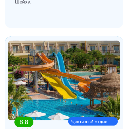
8.9
👨‍👩‍👧‍👦 семейный
отдых
★★★★
Отель Edge by Rotana Sea
Beach Aqua Park Resort
Отель Sea Beach Aqua Park Resort
расположен в 14 км от аэропорта Шарм-эль-
Шейха, на берегу моря в районе Набк Бей