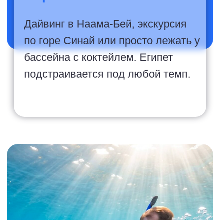
15 лет опыта
Почему
выбирают
нас
Гарантия лучшей
цены
Самые выгодные ценовые
предложения и безопасная
оплата удобным для Вас
способом