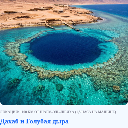
© 2012-2026 "Слетать.ру" Все права защищены.
Используя сайт, вы принимаете
условия
пользовательского соглашения
. Информация на
сайте не является публичной офертой.
Условия
сотрудничества.
Политика защиты и обработки
персональных данных.
ЛОКАЦИЯ: ~100 КМ ОТ ШАРМ-ЭЛЬ-ШЕЙХА (1,5 ЧАСА НА МАШИНЕ)
Дахаб и Голубая дыра