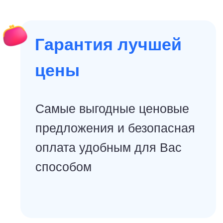
9.7
🏃активный отдых
★★★★★
Отель Gravity Sahl Hasheesh
Отель Gravity Sahl Hasheesh расположен
в заливе Сахл Хашиш, в Хургаде.
Расстояние до международного аэропорта
Хургады составляет 33 км