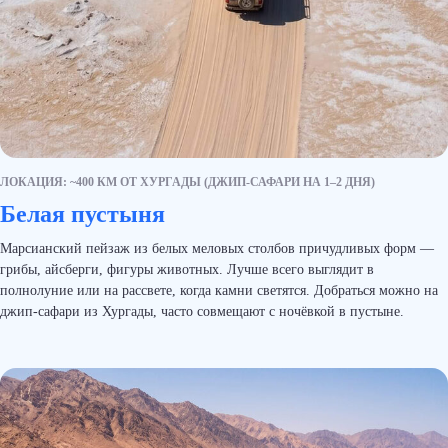
Я
согласен
на обработку своих
персональных данных
согласно
политике защиты
и обработки персональных данных
Отправить
ЛОКАЦИЯ: ~400 КМ ОТ ХУРГАДЫ (ДЖИП-САФАРИ НА 1–2 ДНЯ)
Белая пустыня
Марсианский пейзаж из белых меловых столбов причудливых форм —
грибы, айсберги, фигуры животных. Лучше всего выглядит в
полнолуние или на рассвете, когда камни светятся. Добраться можно на
Посмотреть другие туры
джип-сафари из Хургады, часто совмещают с ночёвкой в пустыне.