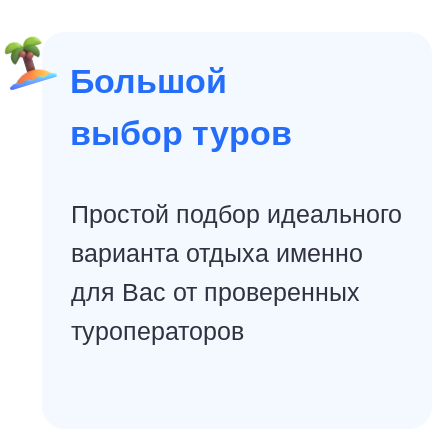
8.8
👨‍👩‍👧‍👦 семейный
отдых
★★★★
Отель Albatros
Sharm
Отель Albatros Sharm расположен в районе
Хадаба, в 18 км от аэропорта Шарм-Эль-
Шейха.