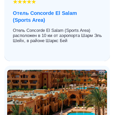
9.1
👩‍❤️‍👨 для пар
★★★★
Отель Fayrouz
Resort
Отель Fayrouz Resort расположен в центре
Наама Бей, в 12 км от аэропорта Шарм-Эль-
Шейха
ПОСМОТРЕТЬ ВСЕ ТУРЫ