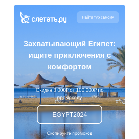
Найти тур самому
Захватывающий Египет:
ищите приключения с
комфортом
Скидка 3 000₽ от 100 000₽ по
промокоду
EGYPT2024
Скопируйте промокод