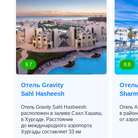
9.7
8.8
Отель Gravity
Отель
Sahl Hasheesh
Shar
Отель Gravity Sahl Hasheesh
Отель A
расположен в заливе Сахл Хашиш,
в район
в Хургаде. Расстояние
от аэро
до международного аэропорта
Хургады составляет 33 км