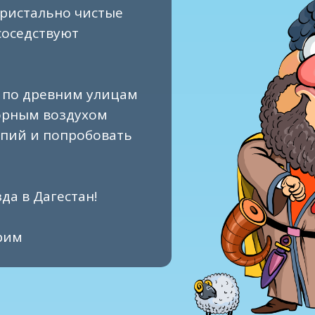
ристально чистые
соседствуют
я по древним улицам
орным воздухом
спий и попробовать
да в Дагестан!
рим