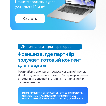
Начните продажи туров
уже через 14 дней
Скачать
ИИ-технологии для партнеров
Франшиза, где партнёр
получает готовый контент
для продаж
Франчайзи использует профессиональной поиск
sletat.ru: туры в системе можно быстро превратить
в посты для соцсетей в 2 клика — с картинкой и
готовым текстом.
ИНСТРУМЕНТ ПОМОГАЕТ БЫСТРЕЕ ЗАПУСКАТЬ
ЛОКАЛЬНЫЕ ПУБЛИКАЦИИ И РЕКЛАМУ БЕЗ
ПОСТОЯННОЙ ЗАВИСИМОСТИ ОТ ДИЗАЙНЕРА.