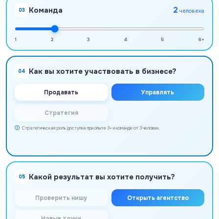
2
Команда
03
человека
1
2
3
4
5
6+
Как вы хотите участвовать в бизнесе?
04
Продавать
Управлять
Стратегия
Стратегическая роль доступна при опыте 3+ и команде от 3 человек.
Какой результат вы хотите получить?
05
Проверить нишу
Открыть агентство
Новые точки