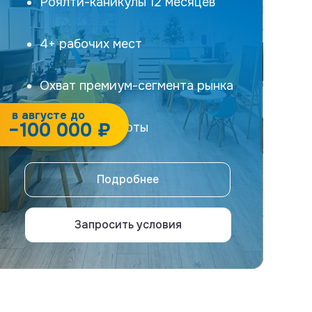
Роялти-каникулы 12 месяцев
4+ рабочих мест
Охват премиум-сегмента рынка
в августе до
−100 000 ₽
Высокие обороты
Подробнее
Запросить условия