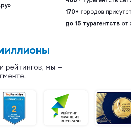
400+
турагентств сет
.ру»
170+
городов присутст
до 15 турагентств
от
 миллионы
и рейтингов, мы —
гменте.