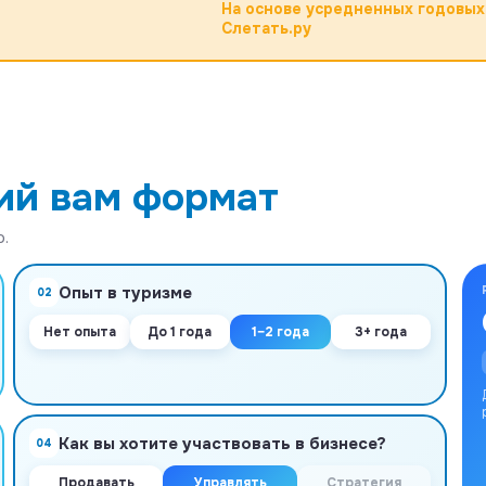
На основе усредненных годовых
Слетать.ру
ий вам формат
.
Опыт в туризме
02
Нет опыта
До 1 года
1–2 года
3+ года
Как вы хотите участвовать в бизнесе?
04
Продавать
Управлять
Стратегия