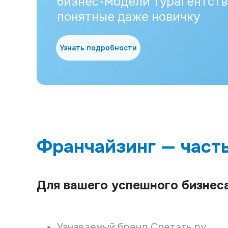
бизнес-модели турагентств
понятные даже новичку
Узнать подробности
Франчайзинг — част
Для вашего успешного бизнеса
Узнаваемый бренд Слетать.ру