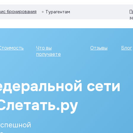
вис бронирования
П
Турагентам
з
Стоимость
Что вы
Отзывы
Блог
получаете
деральной сети
Слетать.ру
успешной