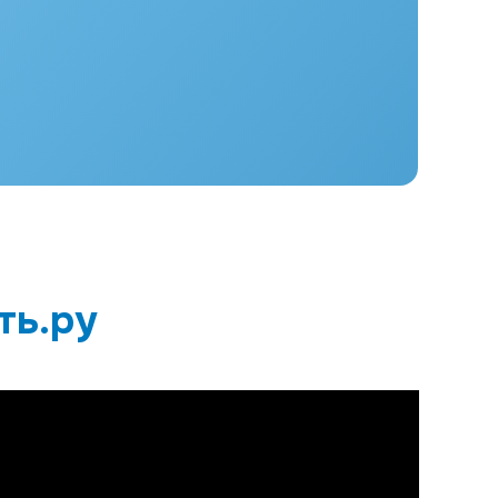
ть.ру