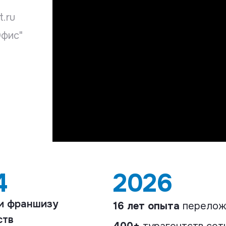
.ru
Офис"
4
2026
и франшизу
16 лет опыта
перелож
ств