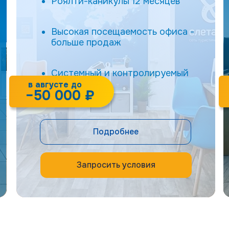
Роялти-каникулы 12 месяцев
Высокая посещаемость офиса -
больше продаж
Системный и контролируемый
бизнес
в августе до
−50 000 ₽
Подробнее
Запросить условия