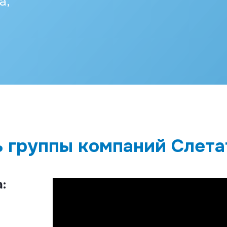
а,
ь группы компаний Слета
: