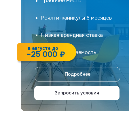
1 рабочее место
Роялти-каникулы 6 месяцев
Низкая арендная ставка
в августе до
Быстрая окупаемость
−25 000 ₽
Подробнее
Запросить условия