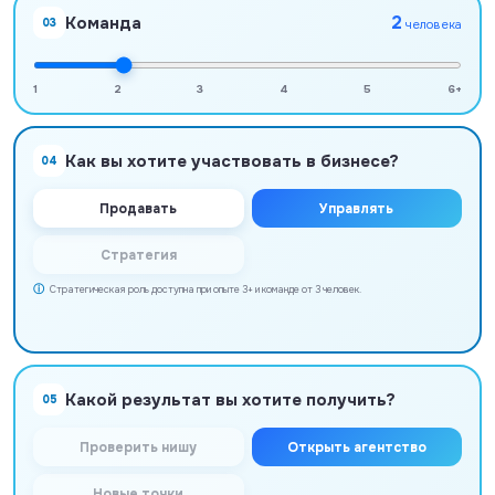
2
Команда
03
человека
1
2
3
4
5
6+
Как вы хотите участвовать в бизнесе?
04
Продавать
Управлять
Стратегия
Стратегическая роль доступна при опыте 3+ и команде от 3 человек.
Какой результат вы хотите получить?
05
Проверить нишу
Открыть агентство
Новые точки