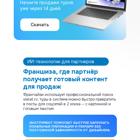
Начните продажи туров
уже через 14 дней
Скачать
ИИ-технологии для партнеров
Франшиза, где партнёр
получает готовый контент
для продаж
Франчайзи использует профессиональной поиск
sletat.ru: туры в системе можно быстро превратить
в посты для соцсетей в 2 клика — с картинкой и
готовым текстом.
ИНСТРУМЕНТ ПОМОГАЕТ БЫСТРЕЕ ЗАПУСКАТЬ
ЛОКАЛЬНЫЕ ПУБЛИКАЦИИ И РЕКЛАМУ БЕЗ
ПОСТОЯННОЙ ЗАВИСИМОСТИ ОТ ДИЗАЙНЕРА.