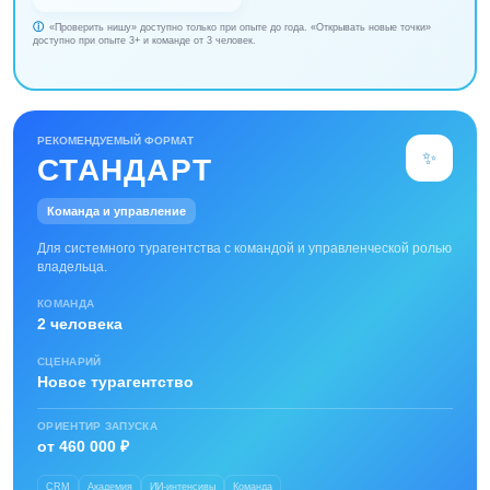
«Проверить нишу» доступно только при опыте до года. «Открывать новые точки»
доступно при опыте 3+ и команде от 3 человек.
РЕКОМЕНДУЕМЫЙ ФОРМАТ
✨
СТАНДАРТ
Команда и управление
Для системного турагентства с командой и управленческой ролью
владельца.
КОМАНДА
2 человека
СЦЕНАРИЙ
Новое турагентство
ОРИЕНТИР ЗАПУСКА
от 460 000 ₽
CRM
Академия
ИИ-интенсивы
Команда