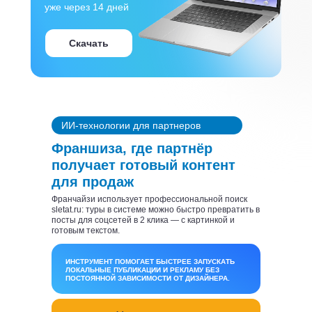
уже через 14 дней
Скачать
ИИ-технологии для партнеров
Франшиза, где партнёр
получает готовый контент
для продаж
Франчайзи использует профессиональной поиск
sletat.ru: туры в системе можно быстро превратить в
посты для соцсетей в 2 клика — с картинкой и
готовым текстом.
ИНСТРУМЕНТ ПОМОГАЕТ БЫСТРЕЕ ЗАПУСКАТЬ
ЛОКАЛЬНЫЕ ПУБЛИКАЦИИ И РЕКЛАМУ БЕЗ
ПОСТОЯННОЙ ЗАВИСИМОСТИ ОТ ДИЗАЙНЕРА.