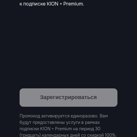
к подписке KION + Premium.
Что нужно сделать для
активации промокода?
1.
Зайдите на сайт:
kion.ru/code/
2.
Нажмите на поле «Промокод»
и введите BEAUTY24
3.
Подтвердите, нажав кнопку
«Активировать»
Зарегистрироваться
Промокод активируется единоразово. Вам
будут предоставлены услуги в рамках
подписки KION + Premium на период 30
(тридцать) календарных дней со скидкой 100%: