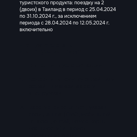
туристского продукта: поездку на 2
(двоих) в Таиланд в период с 25.04.2024
по 31.10.2024 г., за исключением
периода с 28.04.2024 по 12.05.2024 г.
включительно
Что нужно сделать
для получения приза?
Выполнить условия акции:
онлайн или
1.
Совершить покупку
офлайн в магазинах сети
«Подружка»
указав
2.
Зарегистрироваться,
свои данные (ФИО, мобильный
телефон, e-mail, номер карты
лояльности) в период
проведения акции