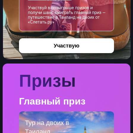
Участвуй в розыгрыше призов и
получи шанс выиграть главный приз —
путешествие в Таиланд на двоих от
«Слетать.ру»
Участвую
Призы
Главный приз
Тур на двоих
в
Таиланд