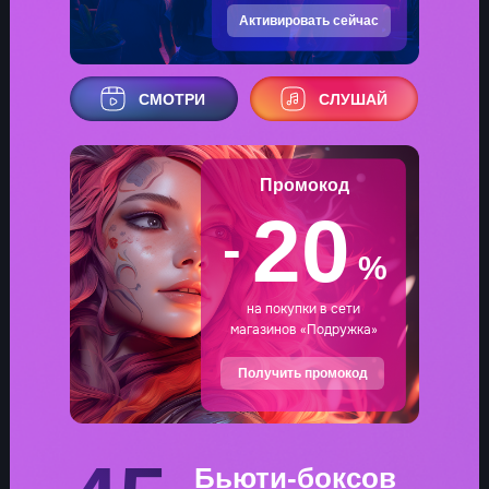
Активировать сейчас
СМОТРИ
СЛУШАЙ
Промокод
20
-
%
на покупки в сети
магазинов «Подружка»
Получить промокод
Бьюти-боксов