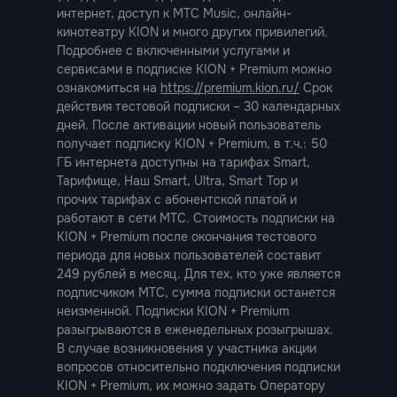
интернет, доступ к МТС Music, онлайн-
кинотеатру KION и много других привилегий.
Подробнее с включенными услугами и
сервисами в подписке KION + Premium можно
ознакомиться на
https://premium.kion.ru/
Срок
действия тестовой подписки – 30 календарных
дней. После активации новый пользователь
получает подписку KION + Premium, в т.ч.: 50
ГБ интернета доступны на тарифах Smart,
ован-
Тарифище, Наш Smart, Ultra, Smart Top и
прочих тарифах с абонентской платой и
работают в сети МТС. Стоимость подписки на
 от
KION + Premium после окончания тестового
периода для новых пользователей составит
249 рублей в месяц. Для тех, кто уже является
подписчиком МТС, сумма подписки останется
и»
неизменной. Подписки KION + Premium
разыгрываются в еженедельных розыгрышах.
В случае возникновения у участника акции
вопросов относительно подключения подписки
KION + Premium, их можно задать Оператору