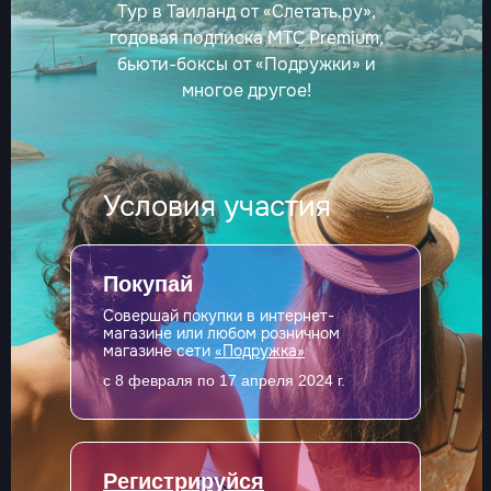
Тур в Таиланд от «Слетать.ру»,
годовая подписка МТС Premium,
бьюти-боксы от «Подружки» и
многое другое!
Условия участия
Покупай
Совершай покупки в интернет-
магазине или любом розничном
магазине сети
«Подружка»
с 8 февраля по 17 апреля 2024 г.
Регистрируйся