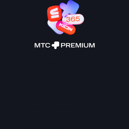
Что нужно сделать для активации
промокода?*
Зайти на сайт
1.
https://premium.mts.ru
2.
В белое поле «Ввести
промокод» указать промокод
3.
Подтвердить, нажав кнопку
активировать