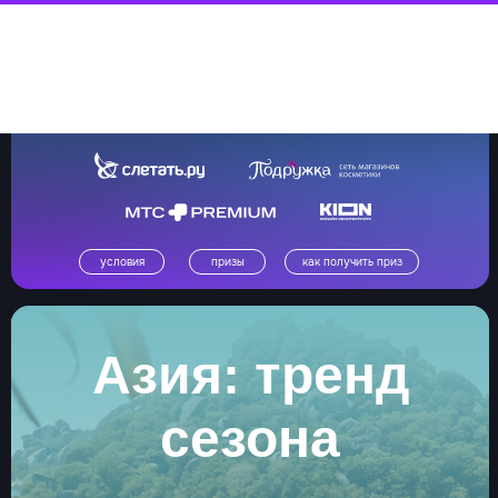
условия
призы
как получить приз
Азия: тренд
сезона