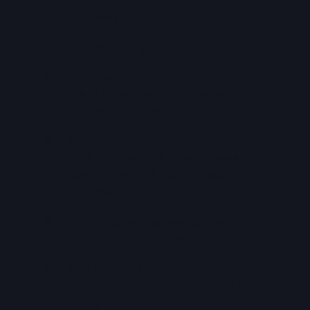
Как получить приз?
Выполнить условия акции:
1.
онлайн
Совершить покупку
или в розничном магазине
сети
«Подружка»
2.
указав
Зарегистрироваться,
свои данные (ФИО, мобильный
телефон, e-mail, номер карты
лояльности).
3.
После регистрации появится
поле с промокодом.
4.
Зайти на сайт или в
мобильное приложение сети
и применить
«Подружка»