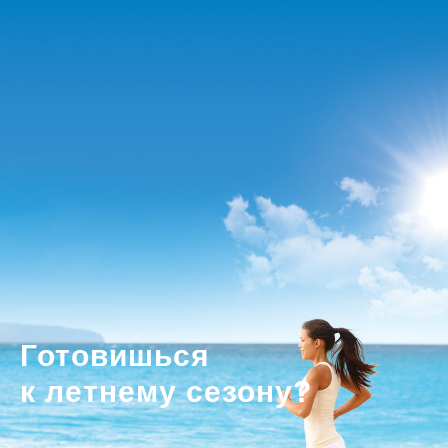
Готовишься
к летнему сезону?